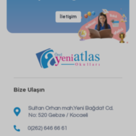
İletişim
Bize Ulaşın
Sultan Orhan mah.Yeni Bağdat Cd.

No: 520 Gebze / Kocaeli

0(262) 646 66 61