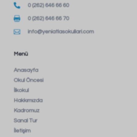

0 (262) 646 66 60

0 (262) 646 66 70

info@yeniatlasokullari.com
Menü
Anasayfa
Okul Öncesi
İlkokul
Hakkımızda
Kadromuz
Sanal Tur
İletişim